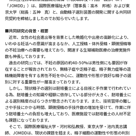
「JOMDD」）は、国際医療福祉大学（理事長：高木 邦格）および東
京大学（総長：五神 真）と、自動精子選別装置の開発に関する共同研
究契約を締結しましたのでお知らせいたします。
■共同研究の背景・概要
近年、女性の社会進出等を背景とした晩婚化や出産の高齢化により、
いわゆる妊活への意識が高まるなか、人工授精・体外受精・顕微授精等
の不妊治療への需要も増えており、関連する生殖補助医療の治療実施件
数も伸長しております。
過去の研究
では、不妊の原因の約40-50%は男性側にも要因が存
(1)
在することが報告されており、無精子症や乏精子症、精子無力症等の造
精機能障害を有する男性不妊を中心に、運動性や形態が良好な精子の選
別に対する重要性が一層高まっております。
しかし、現状精子の選別は胚培養士による目視と手作業で行われてい
る為、胚培養士の知識や経験に依存している部分が大きく、胚培養士に
よる選別精度のばらつきが懸念されております。また、技術習得の難し
さや手技にかかる時間、顕微授精の手技件数の増加を受けて、作業に伴
う胚培養士への負担も増大しており、医療施設では胚培養士の人材不足
も課題になっております。
そこで、国際医療福祉大学・河村和弘教授、東京大学・池内真志講
師、JOMDDは、現状の課題を踏まえ、精子細胞の運動性や形態の判別