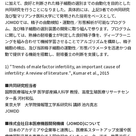
に加えて、良好と判断された精子細胞の選別までの自動化を目的とした
共同研究を行うことになりました。具体的には、上記3者での共同研究
及び聖マリアンナ医科大学にて発明された技術をベースとして、
JOMDDでは、精子の自動検知・運動性／形態解析が可能なプログラ
ム、及び精子細胞の選別装置の開発に取り組んで参ります。プログラム
に関しては、熟練の胚培養士が判定した良好精子像を、ディープラーニ
ングを組み合わせて機械学習させることでアルゴリズムを構築し、精子
細胞の検出、及び当該精子細胞の運動性／形態パラメータを迅速かつ自
動で提供する機能を搭載し、胚培養士の判断を支援します。
1) “Trends of male factor infertility, an important cause of
infertility: A review of literature.“, Kumar et al., 2015
■共同研究担当者
国際医療福祉大学 医学部産婦人科学 教授、高度生殖医療リサーチセン
ター長 河村和弘
東京大学 大学院情報理工学系研究科 講師 池内真志
JOMDD
■株式会社日本医療機器開発機構（JOMDD)について
日本のアカデミアや企業等と連携し、医療系スタートアップ支援や医