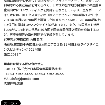
療機器製品等を事業化する国内初のインキュベーターです。世界で広く
利用される国産製品を育てるべく、日本医師会や地方自治体との連携や
企業向けにコンサルティングを実施するなどしています。主なポートフ
ォリオには、㈱エクスメディオ（㈱マイナビへ2019年4月にExit）や
2018年10月に約20億円を調達した㈱メルティンMMI、2018年6月に約
3.5億円を調達したシンクサイト㈱があります。また、米国拠点も活用
しながらこれまでに世界約40カ国で医療機器代理店契約を締結するな
ど、医療機器等の海外展開でも実績を有しています。
代表者:代表取締役 内田 毅彦
所在地:東京都中央区日本橋本町二丁目 3 番 11 号日本橋ライフサイエ
ンスビルディング 601 号室
設立:2012年
■本件に関する問い合わせ先
JOMDD（株式会社日本医療機器開発機構）
TEL:03-6262-3322、FAX:03-6262-3022、
MAIL:info@jomdd.com
広報担当:高畑