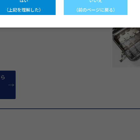
はい
いいえ
サイザーセット。世界35カ国以上
（上記を理解した）
（前のページに戻る）
現在）。手術や製品の詳細について
ご覧ください。
ちら