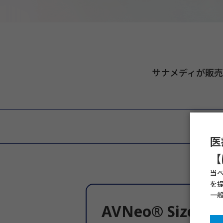
サナメディが販
医
【
当
を
一
AVNeo® Sizer S