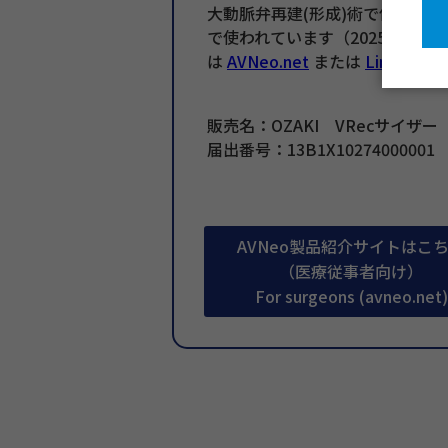
大動脈弁再建(形成)術で使用する
で使われています（2025年3月
は
AVNeo.net
または
LinkedIn
を
販売名：OZAKI VRecサイザー
届出番号：13B1X10274000001
AVNeo製品紹介サイトはこ
（医療従事者向け）
For surgeons (avneo.net)