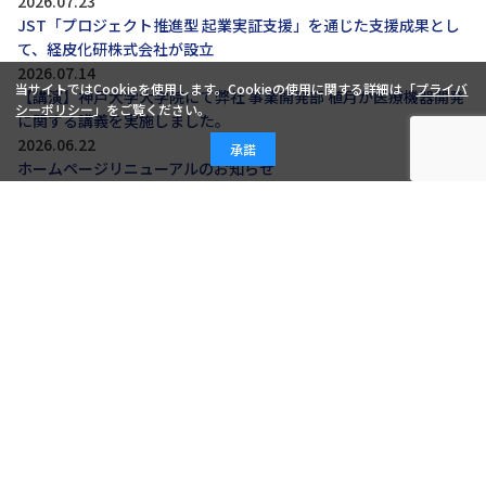
2026.07.23
JST「プロジェクト推進型 起業実証支援」を通じた支援成果とし
て、経皮化研株式会社が設立
2026.07.14
当サイトではCookieを使用します。Cookieの使用に関する詳細は「
プライバ
【講演】神戸大学大学院にて弊社 事業開発部 植月が医療機器開発
シーポリシー
」をご覧ください。
に関する講義を実施しました。
2026.06.22
承諾
ホームページリニューアルのお知らせ
2024.12.03
「メディカルコンソーシアム」準備委員会の立ち上げについて
2024.08.27
3Dバックスキャナーの製造販売届出を廃止
もっと見る
新着情報
2026.07.23
JST「プロジェクト推進型 起業実証支援」を通じた支援成果とし
て、経皮化研株式会社が設立
2026.07.21
【メディア掲載】経済報道テレビに弊社代表・内田のインタビュ
ー記事が掲載されました