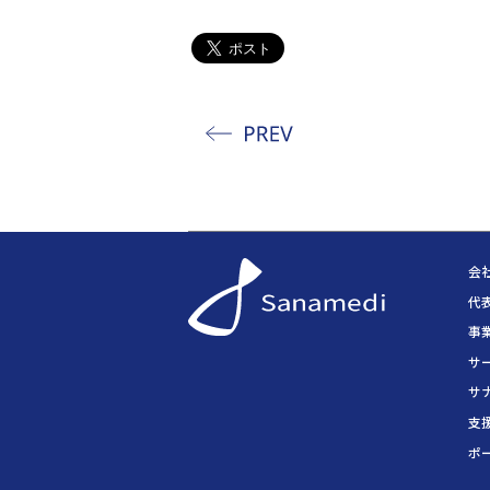
会
代
事
サ
サ
支
ポ