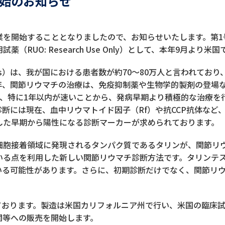
始のお知らせ
業を開始することとなりましたので、お知らせいたします。第1
（RUO: Research Use Only）として、本年9月より
rthritis）は、我が国における患者数が約70～80万人と言われ
年、関節リウマチの治療は、免疫抑制薬や生物学的製剤の登場
内、特に1年以内が速いことから、発病早期より積極的な治療を
断には現在、血中リウマトイド因子（Rf）や抗CCP抗体など
した早期から陽性になる診断マーカーが求められております。
細胞接着領域に発現されるタンパク質であるタリンが、関節リ
いる点を利用した新しい関節リウマチ診断方法です。タリンテ
いる可能性があります。さらに、初期診断だけでなく、関節リ
しております。製造は米国カリフォルニア州で行い、米国の臨床
関等への販売を開始します。