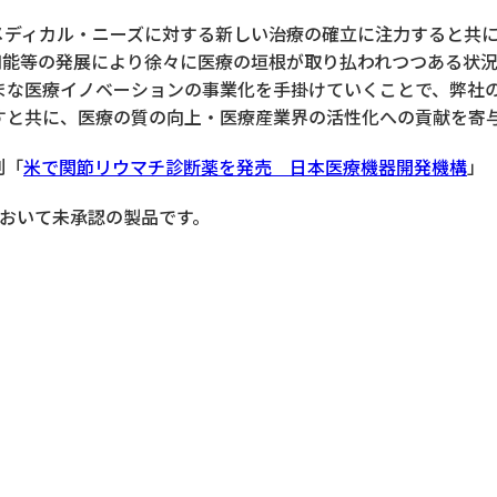
ディカル・ニーズに対する新しい治療の確立に注力すると共に、再
ト・人工知能等の発展により徐々に医療の垣根が取り払われつつある
まな医療イノベーションの事業化を手掛けていくことで、弊社
すと共に、医療の質の向上・医療産業界の活性化への貢献を寄
刊「
米で関節リウマチ診断薬を発売 日本医療機器開発機構
」
において未承認の製品です。