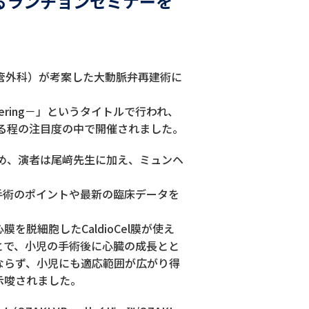
るランチョンセミナーを
管外科）が考案した大動脈弁再建術に
eering－」というタイトルで行われ、
なる程の注目度の中で開催されました。
め、演者は尾﨑先生に加え、ミュンヘ
手術のポイントや最新の臨床データを
膜を脱細胞したCaldioCel膜が使え
とで、小児の手術後に心臓の成長とと
ならず、小児にも適応範囲が広がり得
示唆されました。