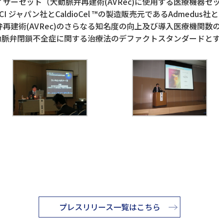
セット（大動脈弁再建術(AVRec)に使用する医療機器セット(OZA
CI ジャパン社とCaldioCel ™の製造販売元であるAdmedu
再建術(AVRec)のさらなる知名度の向上及び導入医療機関数
や大動脈弁閉鎖不全症に関する治療法のデファクトスタンダードと
プレスリリース一覧はこちら