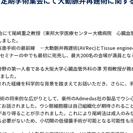
会定期学術集会にて大動脈弁再建術に関す
集会にて尾﨑重之教授（東邦大学医療センター大橋病院 心臓血
しました。
術の最前線 －大動脈弁再建術(AVRec)とTissue engin
セミナーの中でも最初に完売し、最大200名の会場が満員と
分野の第一人者である大阪大学心臓血管外科の澤 芳樹教授が務
されました。
まれた経緯を科学的な背景を踏まえてお話いただき、さらに、
再建術の将来的な広がりとして、豪州のAdmedus社の製品でウシ心
てお話されました。ウシ脱細胞膜は自己組織化が期待されるこ
があり得ることが示されました。これにより尾﨑法は成人のみ
る必要がないため、小切開の低侵襲手術が可能となる可能性も