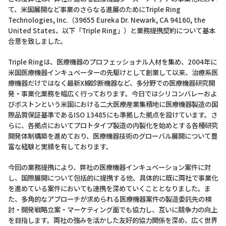
て、米国展開など事業のさらなる進展のためにTriple Ring
Technologies, Inc.（39655 Eureka Dr. Newark, CA 94160, the
United States、以下「Triple Ring」）と業務提携契約について基本
合意を致しました。
Triple Ringは、医療機器のプロフェッショナル人材を集め、2004年に
米国医療機器インキュベーターの先駆けとして創業して以来、治療系医
療機器だけではなく最新X線診断機器など、多分野での医療機器研究開
発・事業化業務を幅広く行っております。今日ではシリコンバレーおよ
びボストンという米国における二大医療産業集積地に医療機器製造の国
際品質保証基準であるISO 13485にも準拠した拠点を設けています。さ
らに、各拠点においてプロトタイプ製造の内製化を始めとする各種研究
開発体制構築を進めており、医療機器技術のグローバル展開について豊
富な経験と実績を有しております。
今回の業務提携により、弊社の医療機器インキュベーション案件に対
し、国際展開について包括的に提携する他、具体的に既に両社で事業化
を進めている案件においても連携を深めていくこととなりました。ま
た、多角的なアプローチが求められる医療機器案件の製造委託先の検
討・開発戦略立案・マーケティング面でも協力し、互いに競争力の向上
を目指します。両社の強みを活かした友好的協力関係を深め、広く世界