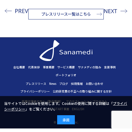
プレスリリース一覧はこちら
会社概要
代表挨拶
事業概要
サービス概要
サナメディの強み
支援事例
ポートフォリオ
プレスリリース
News
ブログ
採用情報
お問い合わせ
プライバシーポリシー
公的研究費の不正への取り組みに
関する方針
医療従事者の方へ（製品情報）
アクセラレーションプログラム
当サイトではCookieを使用します。Cookieの使用に関する詳細は「
プライバ
シーポリシー
」をご覧ください。
JST START事業
ENGLISH
承諾
© Sanamedi, Inc.