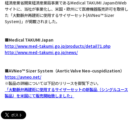
経済産業省関東経済産業局事業であるMedical TAKUMI JapanのWeb
サイトに、当社が事業化し、米国・欧州にて医療機器販売許可を取得し
た「大動脈弁再建術に使用するサイザーセット(AVNeo™ Sizer
System)」が掲載されました。
■Medical TAKUMI Japan
http://www.med-takumi.go.jp/products/detail71.php
http://www.med-takumi.go.jp/news/
■AVNeo™ Sizer System（Aortic Valve Neo-cuspidization）
https://avneo.net/
※製品の詳細については下記のリリースを御覧下さい。
「大動脈弁再建術に使用するサイザーセットの新製品（シングルユース
製品）を米国にて販売開始致しました」