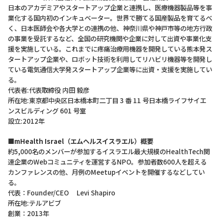
日本のアカデミアやスタートアップ企業と連携し、医療機器製品等を事
業化する国内初のインキュベーター。世界で勝てる国産製品を育てるべ
く、日本医師会や各大学との連携の他、神奈川県や神戸市等の地方行政
の事業を受託するなど、全国の研究機関や企業に対して出資や事業化支
援を実施している。これまでに疼痛治療用機器を開発している熊本発ス
タートアップ企業や、ロボット技術を利用してリハビリ機器等を開発し
ている電気通信大学発スタートアップ企業等に出資・支援を実施してい
る。
代表者:代表取締役 内田 毅彦
所在地:東京都中央区日本橋本町二丁目 3 番 11 号日本橋ライフサイエ
ンスビルディング 601 号室
設立:2012年
■mHealth Israel（エムヘルスイスラエル）概要
約5,000名のメンバーが参加するイスラエル最大規模のHealthTech関
連企業のWebコミュニティを運営するNPO。参加者数600人を超える
カンファレンスの他、月例のMeetupイベントを開催するなどしてい
る。
代表：Founder/CEO Levi Shapiro
所在地:テルアビブ
創業：2013年