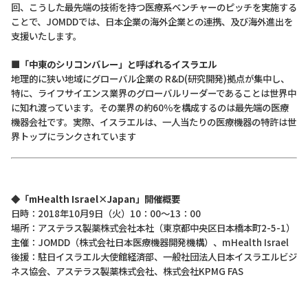
回、こうした最先端の技術を持つ医療系ベンチャーのピッチを実施する
ことで、JOMDDでは、日本企業の海外企業との連携、及び海外進出を
支援いたします。
■「中東のシリコンバレー」と呼ばれるイスラエル
地理的に狭い地域にグローバル企業の R&D(研究開発)拠点が集中し、
特に、ライフサイエンス業界のグローバルリーダーであることは世界中
に知れ渡っています。その業界の約60％を構成するのは最先端の医療
機器会社です。実際、イスラエルは、一人当たりの医療機器の特許は世
界トップにランクされています
◆
「mHealth Israel×Japan」開催概要
日時：2018年10月9日（火）10：00～13：00
場所：アステラス製薬株式会社本社（東京都中央区日本橋本町2-5-1）
主催：JOMDD（株式会社日本医療機器開発機構）、mHealth Israel
後援：駐日イスラエル大使館経済部、一般社団法人日本イスラエルビジ
ネス協会、アステラス製薬株式会社、株式会社KPMG FAS