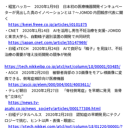
・経営ハッカー 2020年1月9日 日本初の医療機器開発インキュベー
ターが見出した真のイノベーションとは？～JOMDD 内田毅彦代表に聞
く
https://keiei.freee.co.jp/articles/i0101875
・CNET 2020年1月14日 AIを活用し男性不妊治療を支援–JOMDD
と東京大学ら、自動精子選別装置の開発で共同研究
https://japan.cnet.com/article/35147969/
・日経 xTECH 2020年1月24日 AIで良好な「精子」を見抜け、不妊
治療の需要が増え技術開発の競争が勃発
https://tech.nikkeibp.co.jp/atcl/nxt/column/18/00001/03485/
・ASCII 2020年2月20日 被験者背部の３D画像をモアレ様画像に変
換できる、側弯症検診向け医療機器
https://ascii.jp/elem/000/004/003/4003611/
・テレビ朝日 2020年2月27日 「脊柱側弯症」を早期に発見 背骨
を“立体化”
https://news.tv-
asahi.co.jp/news_society/articles/000177386.html
・日経デジタルヘルス 2020年2月28日 認知症の早期発見にテクノ
ロジーで挑む、ヒントは声・表情・眼底に
https://xtech.nikkei.com/atcl/nxt/column/18/01220/00001/?